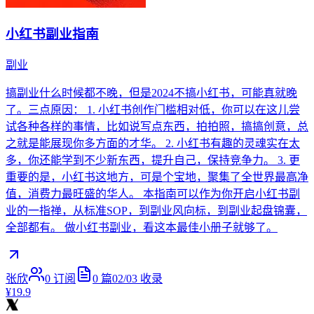
小红书副业指南
副业
搞副业什么时候都不晚，但是2024不搞小红书，可能真就晚
了。三点原因： 1. 小红书创作门槛相对低，你可以在这儿尝
试各种各样的事情，比如说写点东西，拍拍照，搞搞创意，总
之就是能展现你多方面的才华。 2. 小红书有趣的灵魂实在太
多，你还能学到不少新东西，提升自己，保持竞争力。 3. 更
重要的是，小红书这地方，可是个宝地，聚集了全世界最高净
值，消费力最旺盛的华人。 本指南可以作为你开启小红书副
业的一指禅，从标准SOP，到副业风向标，到副业起盘锦囊，
全部都有。 做小红书副业，看这本最佳小册子就够了。
张欣
0
订阅
0
篇
02/03
收录
¥19.9