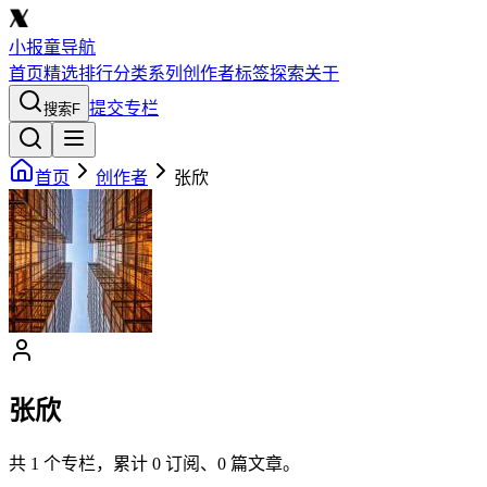
小报童导航
首页
精选
排行
分类
系列
创作者
标签
探索
关于
提交专栏
搜索
F
首页
创作者
张欣
张欣
共
1
个专栏，累计
0
订阅、
0
篇文章。