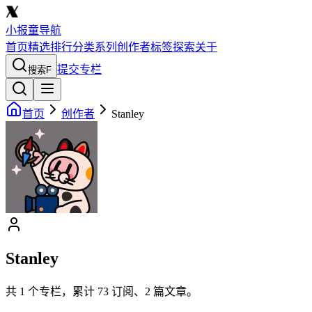
小报童导航
首页
精选
排行
分类
系列
创作者
标签
探索
关于
提交专栏
搜索
F
首页
创作者
Stanley
Stanley
共
1
个专栏，累计
73
订阅、
2
篇文章。