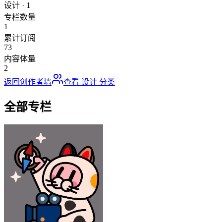
设计
·
1
专栏数量
1
累计订阅
73
内容体量
2
返回创作者墙
查看
设计
分类
全部专栏