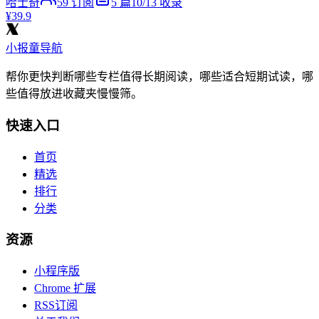
哈士奇
59
订阅
5
篇
10/13
收录
¥39.9
小报童导航
帮你更快判断哪些专栏值得长期阅读，哪些适合短期试读，哪
些值得放进收藏夹慢慢筛。
快速入口
首页
精选
排行
分类
资源
小程序版
Chrome 扩展
RSS订阅