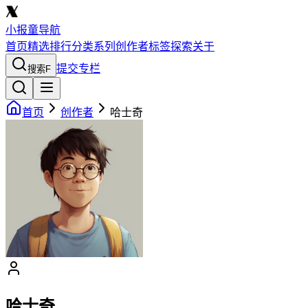
小报童导航
首页
精选
排行
分类
系列
创作者
标签
探索
关于
提交专栏
搜索
F
首页
创作者
哈士奇
哈士奇