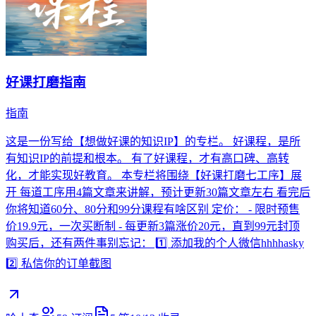
好课打磨指南
指南
这是一份写给【想做好课的知识IP】的专栏。 好课程，是所
有知识IP的前提和根本。 有了好课程，才有高口碑、高转
化，才能实现好教育。 本专栏将围绕【好课打磨七工序】展
开 每道工序用4篇文章来讲解，预计更新30篇文章左右 看完后
你将知道60分、80分和99分课程有啥区别 定价： - 限时预售
价19.9元，一次买断制 - 每更新3篇涨价20元，直到99元封顶
购买后，还有两件事别忘记： 1️⃣ 添加我的个人微信hhhhasky
2️⃣ 私信你的订单截图