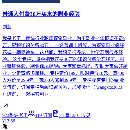
普通人付费30万买来的副业经验
副业
我是老王，传统行业职场探索副业，为干副业一年报课花费5
万，累积知识付费30万。 一名普通上班族，为探索副业疯狂
花掉一辆奥迪车。这期间，我踩了很多坑，也学习到很多经
验。 这个专栏，将会把我花费30万的知识付费学习经历、副
业赚钱经验、副业踩坑提醒向大家和盘托出，帮助大家做好副
业，少走弯路多赚钱。 专栏定价199，限时特价10元，满400
人涨价至29.9元，满500人涨到39.9元。 专栏配有专门的副业
交流群，订阅专栏后阅读置顶帖，加我微信（ wangxxs2023
）进群，一起探索副业。
923耐波老王
319
订阅
34
篇
12/01
收录
¥13.66