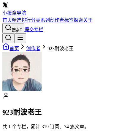
小报童导航
首页
精选
排行
分类
系列
创作者
标签
探索
关于
提交专栏
搜索
F
首页
创作者
923耐波老王
923耐波老王
共
1
个专栏，累计
319
订阅、
34
篇文章。