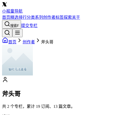
小报童导航
首页
精选
排行
分类
系列
创作者
标签
探索
关于
提交专栏
搜索
F
首页
创作者
斧头哥
斧头哥
共
2
个专栏，累计
19
订阅、
13
篇文章。