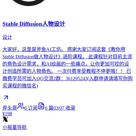
Stable Diffusion人物设计
设计
大家好，这里是斧鱼AI工坊。 感谢大家订阅这套《教你用
Stable Diffusion做人物设计》进阶课程。 此课程针对目前主流
的角色设计需求，和AI绘画的一些痛点，让你更加可控的设
计创造所需的人物角色。 一次付费享受教程不停更哦！！ 已
缴费学员可加入QQ交流2群：361295243(入群申请请填写你购
买课程的微信名)
斧头哥
6
订阅
6
篇
03/07
收录
¥198
小报童导航