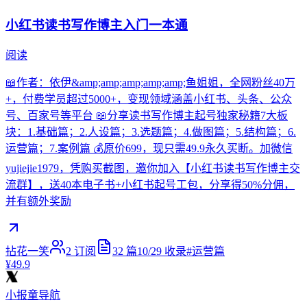
小红书读书写作博主入门一本通
阅读
📖作者：依伊&amp;amp;amp;amp;amp;鱼姐姐，全网粉丝40万
+，付费学员超过5000+，变现领域涵盖小红书、头条、公众
号、百家号等平台 📖分享读书写作博主起号独家秘籍7大板
块：1.基础篇；2.人设篇；3.选题篇；4.做图篇；5.结构篇；6.
运营篇；7.案例篇 💰原价699，现只需49.9永久买断。加微信
yujiejie1979，凭购买截图，邀你加入【小红书读书写作博主交
流群】，送40本电子书+小红书起号工包，分享得50%分佣，
并有额外奖励
拈花一笑
2
订阅
32
篇
10/29
收录
#
运营篇
¥49.9
小报童导航