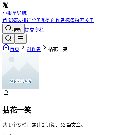
小报童导航
首页
精选
排行
分类
系列
创作者
标签
探索
关于
提交专栏
搜索
F
首页
创作者
拈花一笑
拈花一笑
共
1
个专栏，累计
2
订阅、
32
篇文章。