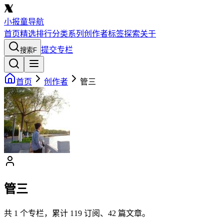
小报童导航
首页
精选
排行
分类
系列
创作者
标签
探索
关于
提交专栏
搜索
F
首页
创作者
管三
管三
共
1
个专栏，累计
119
订阅、
42
篇文章。