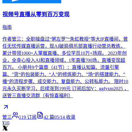
视频号直播从零到百万变现
指南
作者管三：全职操盘过“粥左罗”“朱虹教授”等大IP直播间，曾
任无忧传媒直播运营，现AI破局俱乐部直播行动营总教练，
累计带领1000+人掌握直播、多位学员10万+场观。 2023年创
业，全身心投入AI和直播领域，1年直播700场，直播变现超
百万。 小册共9个篇章（41节）：直播认知篇、流量引擎
篇、”货“的包装能力、“人”的修炼能力、”场“的搭建能力、”
播“的流程步骤、成交能力、复盘能力、公转私能力。 限时10
元永久买断学习，后续涨到199元 订阅后加V：ggfyxm2025 ，
送管三直播交流群（有惊喜福利）
管三
119
订阅
42
篇
05/14
收录
¥10