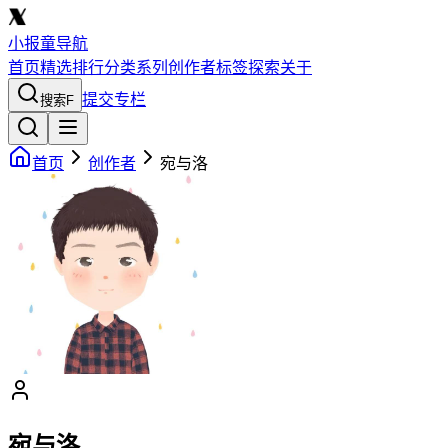
小报童导航
首页
精选
排行
分类
系列
创作者
标签
探索
关于
提交专栏
搜索
F
首页
创作者
宛与洛
宛与洛