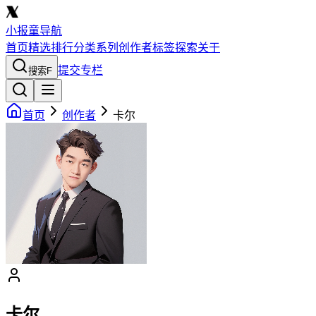
小报童导航
首页
精选
排行
分类
系列
创作者
标签
探索
关于
提交专栏
搜索
F
首页
创作者
卡尔
卡尔