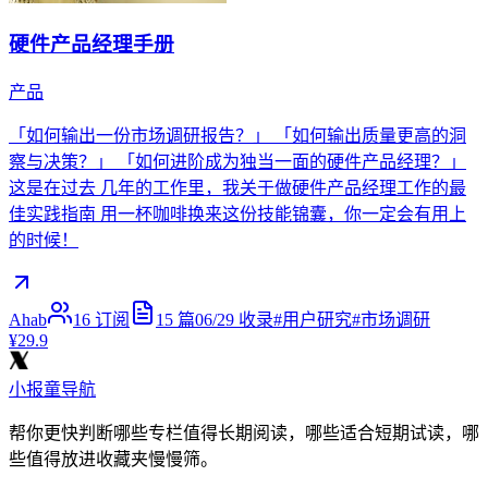
硬件产品经理手册
产品
「如何输出一份市场调研报告？」 「如何输出质量更高的洞
察与决策？」 「如何进阶成为独当一面的硬件产品经理？」
这是在过去 几年的工作里，我关于做硬件产品经理工作的最
佳实践指南 用一杯咖啡换来这份技能锦囊，你一定会有用上
的时候！
Ahab
16
订阅
15
篇
06/29
收录
#
用户研究
#
市场调研
¥29.9
小报童导航
帮你更快判断哪些专栏值得长期阅读，哪些适合短期试读，哪
些值得放进收藏夹慢慢筛。