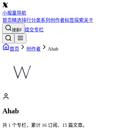
小报童导航
首页
精选
排行
分类
系列
创作者
标签
探索
关于
提交专栏
搜索
F
首页
创作者
Ahab
Ahab
共
1
个专栏，累计
16
订阅、
15
篇文章。