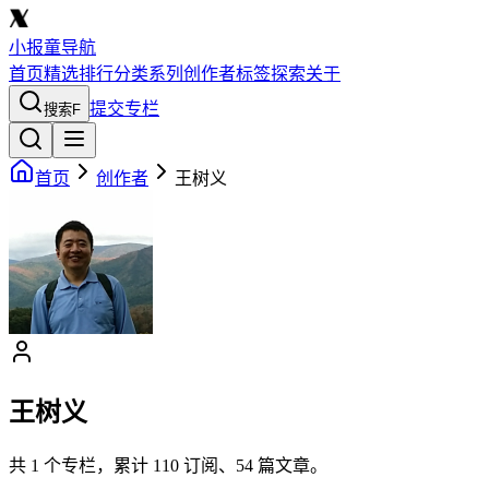
小报童导航
首页
精选
排行
分类
系列
创作者
标签
探索
关于
提交专栏
搜索
F
首页
创作者
王树义
王树义
共
1
个专栏，累计
110
订阅、
54
篇文章。