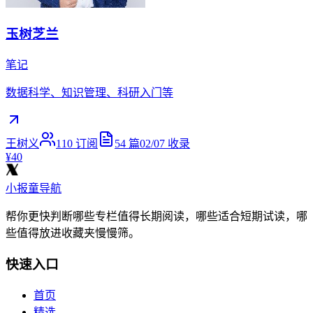
玉树芝兰
笔记
数据科学、知识管理、科研入门等
王树义
110
订阅
54
篇
02/07
收录
¥40
小报童导航
帮你更快判断哪些专栏值得长期阅读，哪些适合短期试读，哪
些值得放进收藏夹慢慢筛。
快速入口
首页
精选