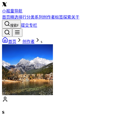
小报童导航
首页
精选
排行
分类
系列
创作者
标签
探索
关于
提交专栏
搜索
F
首页
创作者
s
s