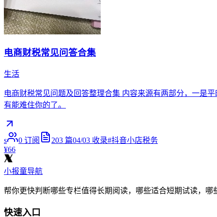
电商财税常见问答合集
生活
电商财税常见问题及回答整理合集 内容来源有两部分，一是平
有能难住你的了。
s
0
订阅
203
篇
04/03
收录
#
抖音小店税务
¥66
小报童导航
帮你更快判断哪些专栏值得长期阅读，哪些适合短期试读，哪
快速入口