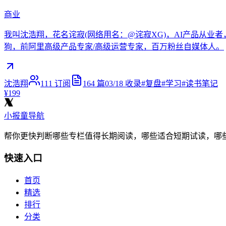
商业
我叫沈浩翔，花名诧寂(网络用名：@诧寂XG)，AI产品从业者
狗，前阿里高级产品专家/高级运营专家，百万粉丝自媒体人。
沈浩翔
111
订阅
164
篇
03/18
收录
#
复盘
#
学习
#
读书笔记
¥199
小报童导航
帮你更快判断哪些专栏值得长期阅读，哪些适合短期试读，哪
快速入口
首页
精选
排行
分类