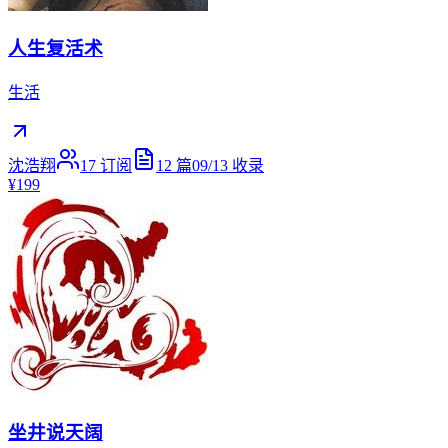
人生复活术
生活
沈浩翔
17
订阅
12
篇
09/13
收录
¥199
坐井说天阔