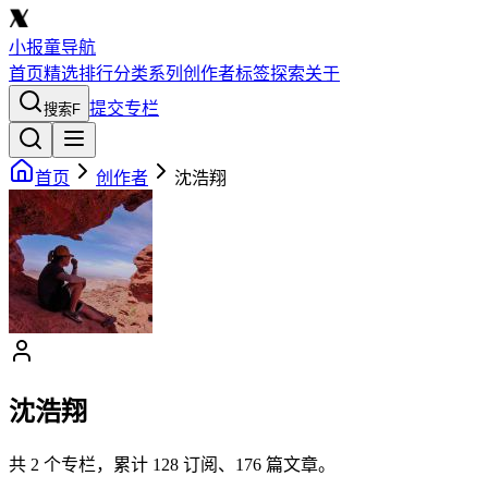
小报童导航
首页
精选
排行
分类
系列
创作者
标签
探索
关于
提交专栏
搜索
F
首页
创作者
沈浩翔
沈浩翔
共
2
个专栏，累计
128
订阅、
176
篇文章。