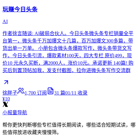
玩赚今日头条
AI
作者徐言随谈: AI破局合伙人。今日头条微头条专栏销量全平
台第一，微头条千万加爆文十几篇，百万加爆文300多篇，带
货出单一万单。 小册包含微头条爆款写作，微头条带货文写
作，今日头条引流，爆款素材100天，四大专栏 原价499，现
价10 元永久买断，满2000人，涨价10元。承诺更新 140篇! 购
买后到置顶帖加我，发支付截图，拉你进微头条写作交流群
徐胖子
1,700
订阅
31
篇
01/11
收录
¥10
小报童导航
帮你更快判断哪些专栏值得长期阅读，哪些适合短期试读，哪
些值得放进收藏夹慢慢筛。