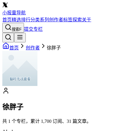
小报童导航
首页
精选
排行
分类
系列
创作者
标签
探索
关于
提交专栏
搜索
F
首页
创作者
徐胖子
徐胖子
共
1
个专栏，累计
1,700
订阅、
31
篇文章。