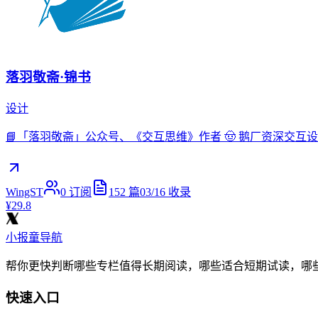
落羽敬斋·锦书
设计
📘「落羽敬斋」公众号、《交互思维》作者 🤠 鹅厂资深交互
WingST
0
订阅
152
篇
03/16
收录
¥29.8
小报童导航
帮你更快判断哪些专栏值得长期阅读，哪些适合短期试读，哪
快速入口