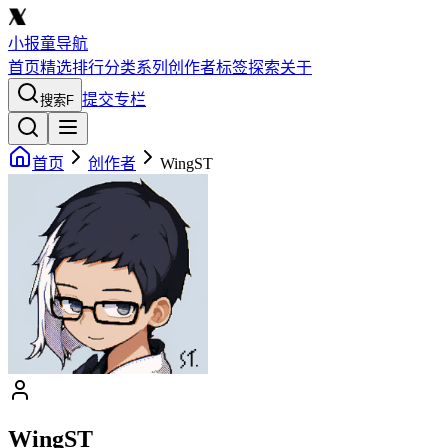
小报童导航
首页
精选
排行
分类
系列
创作者
标签
探索
关于
提交专栏
搜索
F
首页
创作者
WingST
WingST