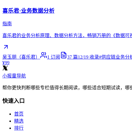
喜乐君·业务数据分析
指南
喜乐君的业务分析原理、数据分析方法，畅销万册的《数据可
吴玉朋（喜乐君）
1
订阅
37
篇
12/19
收录
#
供应链业务分
¥99
小报童导航
帮你更快判断哪些专栏值得长期阅读，哪些适合短期试读，哪
快速入口
首页
精选
排行