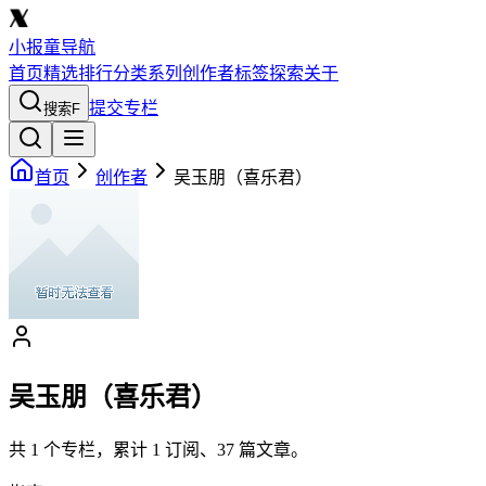
小报童导航
首页
精选
排行
分类
系列
创作者
标签
探索
关于
提交专栏
搜索
F
首页
创作者
吴玉朋（喜乐君）
吴玉朋（喜乐君）
共
1
个专栏，累计
1
订阅、
37
篇文章。