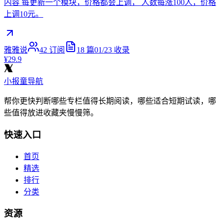
内容 每更新一个模块，价格都会上调， 人数每涨100人，价格
上调10元。
雅雅说
42
订阅
18
篇
01/23
收录
¥29.9
小报童导航
帮你更快判断哪些专栏值得长期阅读，哪些适合短期试读，哪
些值得放进收藏夹慢慢筛。
快速入口
首页
精选
排行
分类
资源