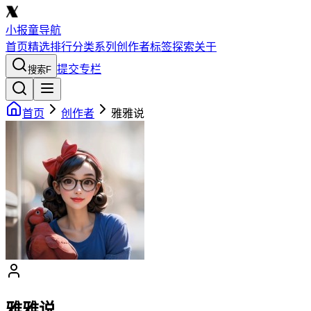
小报童导航
首页
精选
排行
分类
系列
创作者
标签
探索
关于
提交专栏
搜索
F
首页
创作者
雅雅说
雅雅说