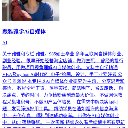
跟雅雅学Ai自媒体
AI
关于雅雅和专栏 雅雅。985硕士毕业 多年互联网自媒体创业、
副业经验， 很早开始经营淘宝店铺，做到皇冠， 曾经的投行
职员，用做项目视角理解Ai自媒体创业。 文科生自学精通
VBA及python Ai时代的“电子”绘画、设计、手工业爱好者 公
众号 雅雅说 本专栏以Ai自媒体创业研究为主题， 分享思考和
感悟， 教程全程干货，落地实操，简洁明了，省去废话， 解
决痛点，节约时间，力争给粉丝创造最大价值。 不做网课教
程采集堆积号，不做Ai产品体验员！ 在需求中解决实际问
题，发现筛选好用工具。 帮助学员在浩如烟海的信息海洋
中， 去伪存真，顺利到达成功彼岸。 带你在Ai自媒体创业
中，从0-1落地赚钱。 一次买断 持续永久看后续博主所有更新