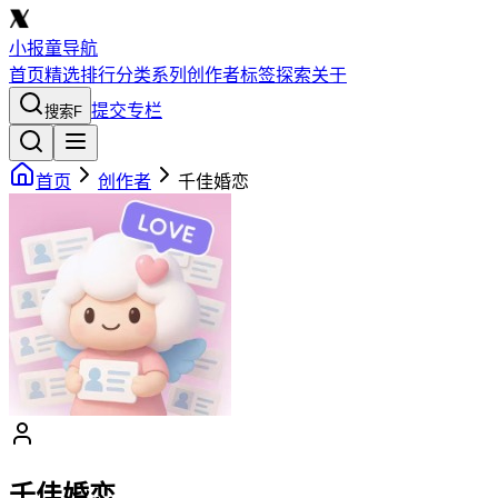
小报童导航
首页
精选
排行
分类
系列
创作者
标签
探索
关于
提交专栏
搜索
F
首页
创作者
千佳婚恋
千佳婚恋