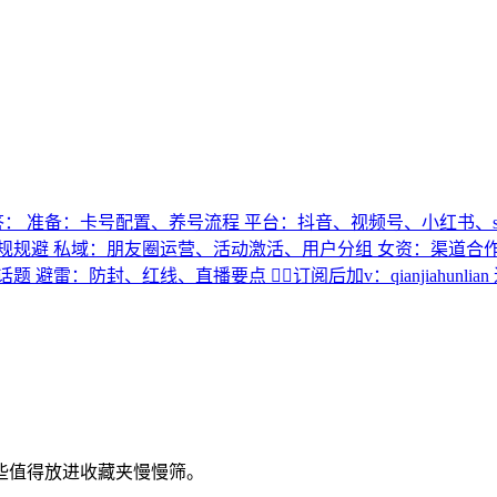
答： 准备：卡号配置、养号流程 平台：抖音、视频号、小红书、so
规规避 私域：朋友圈运营、活动激活、用户分组 女资：渠道合作
：防封、红线、直播要点 👉🏻订阅后加v：qianjiahunlia
些值得放进收藏夹慢慢筛。