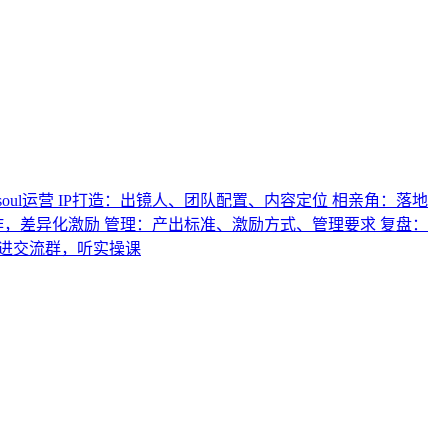
ul运营 IP打造：出镜人、团队配置、内容定位 相亲角：落地
，差异化激励 管理：产出标准、激励方式、管理要求 复盘：
n 进交流群，听实操课