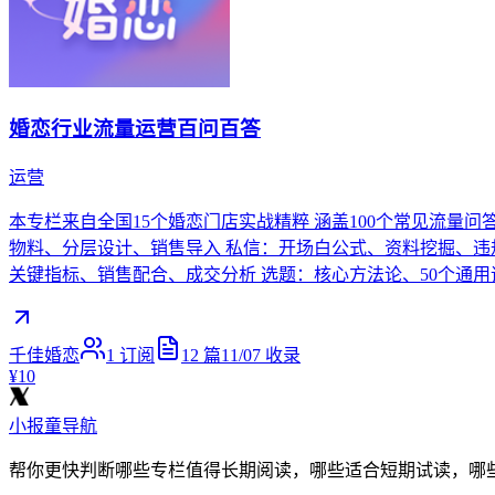
婚恋行业流量运营百问百答
运营
本专栏来自全国15个婚恋门店实战精粹 涵盖100个常见流量问
物料、分层设计、销售导入 私信：开场白公式、资料挖掘、违
关键指标、销售配合、成交分析 选题：核心方法论、50个通用话题 避雷
千佳婚恋
1
订阅
12
篇
11/07
收录
¥10
小报童导航
帮你更快判断哪些专栏值得长期阅读，哪些适合短期试读，哪