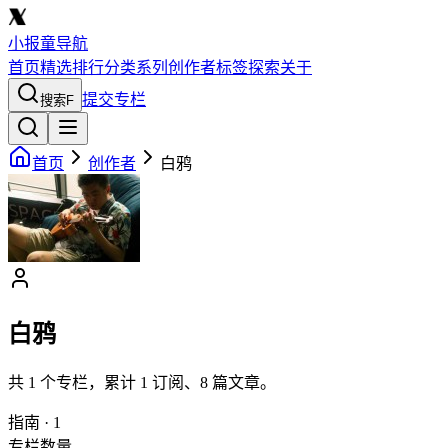
小报童导航
首页
精选
排行
分类
系列
创作者
标签
探索
关于
提交专栏
搜索
F
首页
创作者
白鸦
白鸦
共
1
个专栏，累计
1
订阅、
8
篇文章。
指南
·
1
专栏数量