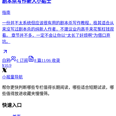
剧本杀写作新人小贴士
指南
一份并不太系统但应该很有用的剧本杀写作教程，极其适合从
来没写过剧本杀的纯新人作者，不建议业内高手来花冤枉钱观
看。 章节并不多，一定不会让你以“太长了好烦啊”为借口弃
坑。
白鸦
1
订阅
8
篇
11/06
收录
¥10.9
小报童导航
帮你更快判断哪些专栏值得长期阅读，哪些适合短期试读，哪
些值得放进收藏夹慢慢筛。
快速入口