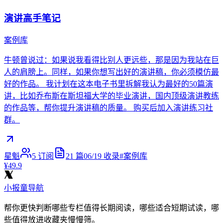
演讲高手笔记
案例库
牛顿曾说过：如果说我看得比别人更远些，那是因为我站在巨
人的肩膀上。同样，如果你想写出好的演讲稿，你必须模仿最
好的作品。 我计划在这本电子书里拆解我认为最好的50篇演
讲，比如乔布斯在斯坦福大学的毕业演讲，国内顶级演讲教练
的作品等，帮你提升演讲稿的质量。 购买后加入演讲练习社
群。
星魁
5
订阅
21
篇
06/19
收录
#
案例库
¥49.9
小报童导航
帮你更快判断哪些专栏值得长期阅读，哪些适合短期试读，哪
些值得放进收藏夹慢慢筛。