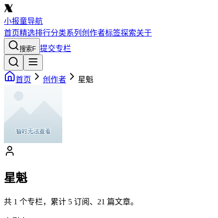
小报童导航
首页
精选
排行
分类
系列
创作者
标签
探索
关于
提交专栏
搜索
F
首页
创作者
星魁
星魁
共
1
个专栏，累计
5
订阅、
21
篇文章。