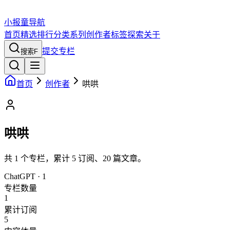
小报童导航
首页
精选
排行
分类
系列
创作者
标签
探索
关于
提交专栏
搜索
F
首页
创作者
哄哄
哄哄
共
1
个专栏，累计
5
订阅、
20
篇文章。
ChatGPT
·
1
专栏数量
1
累计订阅
5