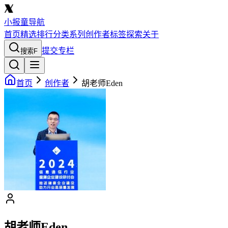
小报童导航
首页
精选
排行
分类
系列
创作者
标签
探索
关于
提交专栏
搜索
F
首页
创作者
胡老师Eden
胡老师Eden