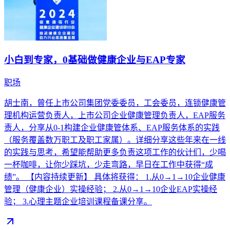
小白到专家，0基础做健康企业与EAP专家
职场
胡士南，曾任上市公司集团党委委员，工会委员，连锁健康管
理机构运营负责人，上市公司企业健康管理负责人，EAP服务
责人，分享从0-1构建企业健康管体系、EAP服务体系的实践
（服务覆盖数万职工及职工家属）。详细分享这些年来在一线
的实践与思考，希望能帮助更多负责这项工作的伙计们，少喝
一杯咖啡，让你少踩坑，少走弯路，早日在工作中获得“成
绩”。 【内容持续更新】 具体将获得： 1.从0→1→10企业健康
管理（健康企业）实操经验； 2.从0→1→10企业EAP实操经
验； 3.心理主题企业培训课程备课分享。