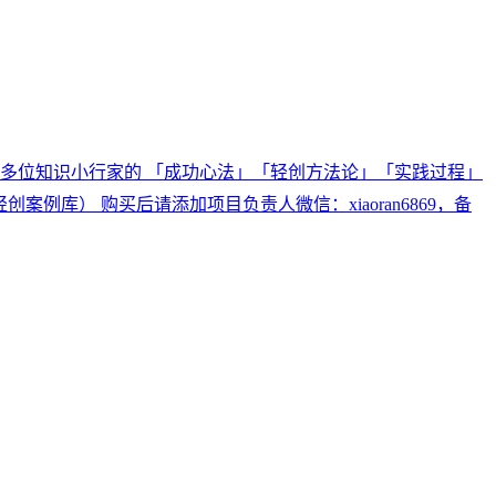
00多位知识小行家的 「成功心法」「轻创方法论」「实践过程」
例库） 购买后请添加项目负责人微信：xiaoran6869，备