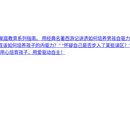
家庭教育系列指南。 用经典名著西游记讲透如何培养男孩自驱力！
底该如何培养孩子的内驱力？” “怀疑自己是否步入了某些误区？
！ 用心培育孩子，用爱驱动自主！