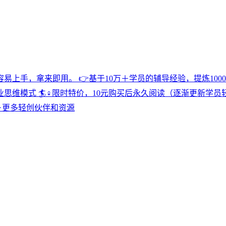
易上手，拿来即用。 👉基于10万＋学员的辅导经验，提炼10
模式 🏄♀️限时特价，10元购买后永久阅读（逐渐更新学员轻创案
＋更多轻创伙伴和资源