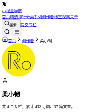
小报童导航
首页
精选
排行
分类
系列
创作者
标签
探索
关于
提交专栏
搜索
F
首页
创作者
柔小韧
柔小韧
共
4
个专栏，累计
432
订阅、
37
篇文章。