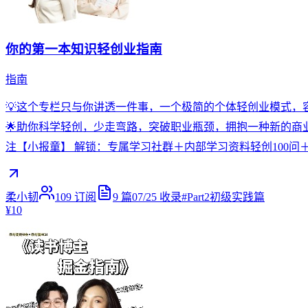
你的第一本知识轻创业指南
指南
💡这个专栏只与你讲透一件事，一个极简的个体轻创业模式，容
🌟助你科学轻创，少走弯路，突破职业瓶颈，拥抱一种新的商业思维
注【小报童】 解锁：专属学习社群＋内部学习资料轻创100问
柔小韧
109
订阅
9
篇
07/25
收录
#
Part2初级实践篇
¥10