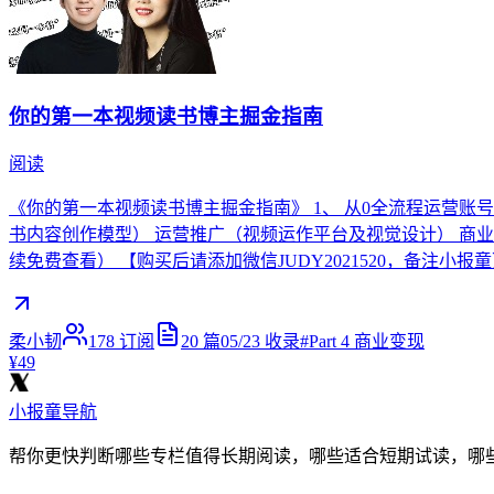
你的第一本视频读书博主掘金指南
阅读
《你的第一本视频读书博主掘金指南》 1、 从0全流程运营账号的2
书内容创作模型） 运营推广（视频运作平台及视觉设计） 商业
续免费查看） 【购买后请添加微信JUDY2021520，备注
柔小韧
178
订阅
20
篇
05/23
收录
#
Part 4 商业变现
¥49
小报童导航
帮你更快判断哪些专栏值得长期阅读，哪些适合短期试读，哪