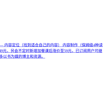
内容—— 内容定位（找到适合自己的内容） 内容制作（保姆级4种读
49元，另会不定时新增加餐课后涨价至59元，已订阅用户可继
接更多以书为媒的博主和资源。