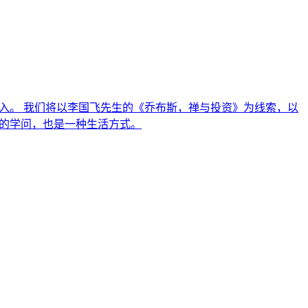
而入。 我们将以李国飞先生的《乔布斯，禅与投资》为线索，以
心的学问，也是一种生活方式。