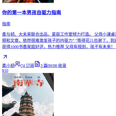
你的第一本男孩自驱力指南
指南
柔与韧、大未来联合出品，星辰工作室倾力打造。 父母小课桌
频和文章，依然很难激发孩子的内驱力” “等得花儿也谢了，到
获得1000书香家庭好评，热力推荐 父母有规划，孩子有未来
柔小韧
74
订阅
3
篇
09/08
收录
¥10