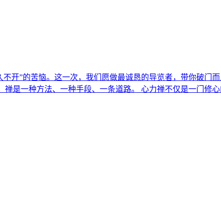
扉久不开”的苦恼。这一次，我们愿做最诚恳的导览者，带你破门
。 禅是一种方法、一种手段、一条道路。 心力禅不仅是一门修