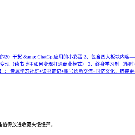
0+干货 &amp; ChatGpt应用的小彩蛋 2、包含四大板块
变现（读书博主如何变现打通商业模式） 3、终身学习制（限时
小报童】： 专属学习社群+读书笔记+账号诊断交流+同侪文化，链
些值得放进收藏夹慢慢筛。