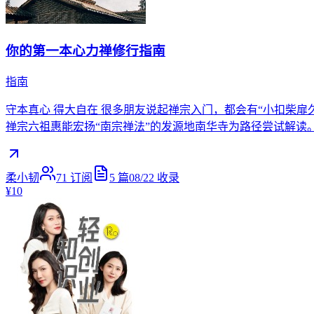
你的第一本心力禅修行指南
指南
守本真心 得大自在 很多朋友说起禅宗入门，都会有“小扣柴
禅宗六祖惠能宏扬“南宗禅法”的发源地南华寺为路径尝试解读
柔小韧
71
订阅
5
篇
08/22
收录
¥10