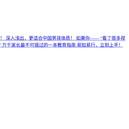
 深入浅出，更适合中国男孩体质！ 如果你—— “看了很多视
” 万千家长最不可错过的一本教育指南 易知易行，立刻上手！