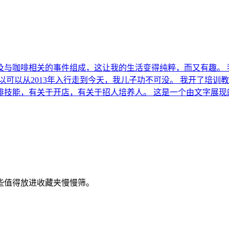
及与咖啡相关的事件组成，这让我的生活变得纯粹，而又有趣。 
以可以从2013年入行走到今天，我儿子功不可没。 我开了培
啡技能，有关于开店，有关于招人培养人。 这是一个由文字展现
些值得放进收藏夹慢慢筛。