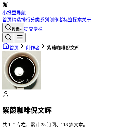
小报童导航
首页
精选
排行
分类
系列
创作者
标签
探索
关于
提交专栏
搜索
F
首页
创作者
紫葭咖啡倪文辉
紫葭咖啡倪文辉
共
1
个专栏，累计
28
订阅、
118
篇文章。