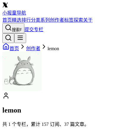
小报童导航
首页
精选
排行
分类
系列
创作者
标签
探索
关于
提交专栏
搜索
F
首页
创作者
lemon
lemon
共
1
个专栏，累计
157
订阅、
37
篇文章。