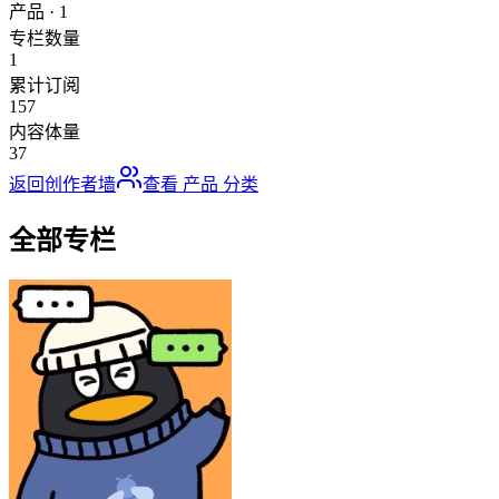
产品
·
1
专栏数量
1
累计订阅
157
内容体量
37
返回创作者墙
查看
产品
分类
全部专栏