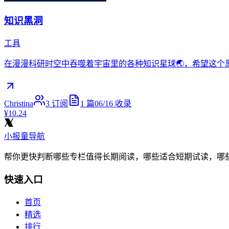
知识黑洞
工具
在漫漫科研时空中吞噬着宇宙里的各种知识星球🌏，希望这个黑
Christina
3
订阅
1
篇
06/16
收录
¥10.24
小报童导航
帮你更快判断哪些专栏值得长期阅读，哪些适合短期试读，哪
快速入口
首页
精选
排行