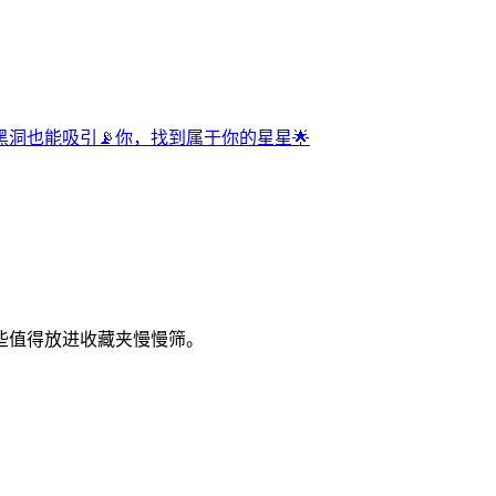
洞也能吸引📡你，找到属于你的星星🌟
些值得放进收藏夹慢慢筛。