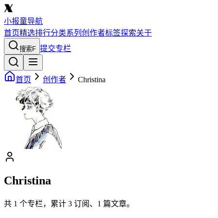
小报童导航
首页
精选
排行
分类
系列
创作者
标签
探索
关于
提交专栏
搜索
F
首页
创作者
Christina
Christina
共
1
个专栏，累计
3
订阅、
1
篇文章。