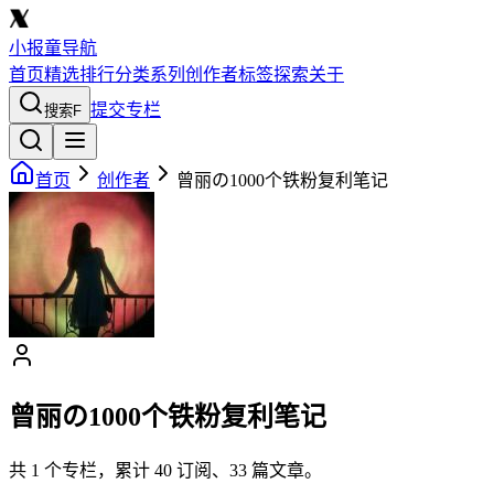
小报童导航
首页
精选
排行
分类
系列
创作者
标签
探索
关于
提交专栏
搜索
F
首页
创作者
曾丽の1000个铁粉复利笔记
曾丽の1000个铁粉复利笔记
共
1
个专栏，累计
40
订阅、
33
篇文章。