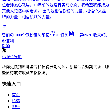
位老师悉心教导，10年前的我没有实现心愿，我希望我能成为
其他人记忆中的老师。 因为我相信铁粉的力量、相信个人品
牌的力量、相信私域的力量。
曾丽の1000个铁粉复利笔记
40
订阅
33
篇
09/26
收录
#
铁
粉复利
¥100
小报童导航
帮你更快判断哪些专栏值得长期阅读，哪些适合短期试读，哪
些值得放进收藏夹慢慢筛。
快速入口
首页
精选
排行