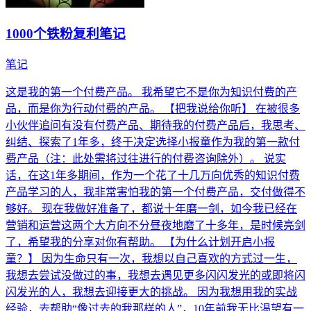
1000个铁粉复利笔记
笔记
这是我的第一个付费产品。 我希望它不是你为知识付费的产
品，而是你为行动付费的产品。 【把我说给你听】 在被很多
小伙伴追问有没有付费产品、期待我的付费产品后，我思考、
纠结、探索了1年多，终于决定选择小报童作为我的第一款付
费产品（注：此处需将过往进行的付费咨询除外）。 说实
话，在这1年多期间，作为一个花了十几万向优秀的知识付费
产品学习的人，我非常害怕我的第一个付费产品，交付做得不
够好。 现在我做好准备了，都说十年磨一剑，如今我已经在
营销和运营这两个大方向不分昼夜地磨了十多年，是时候亮剑
了，希望我的分享对你有帮助。 【为什么计划开启小报
童？】 因为生命只有一次，我想以自己喜欢的方式过一生，
我想去尝试没做过的事，我想去遇见更多闪闪发光的或即将闪
闪发光的人，我想去迎接更大的挑战。 因为我想用我的实战
经验，去帮助“像过去的我那样的人”，10年前我无比渴望有一