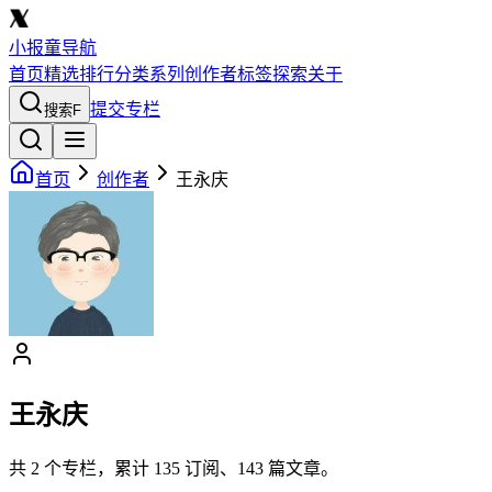
小报童导航
首页
精选
排行
分类
系列
创作者
标签
探索
关于
提交专栏
搜索
F
首页
创作者
王永庆
王永庆
共
2
个专栏，累计
135
订阅、
143
篇文章。