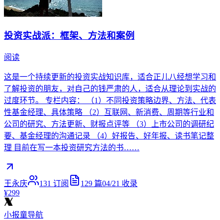
投资实战派：框架、方法和案例
阅读
这是一个持续更新的投资实战知识库，适合正儿八经想学习和
了解投资的朋友，对自己的钱严肃的人，适合从理论到实战的
过度环节。 专栏内容： （1）不同投资策略边界、方法、代表
性基金经理、具体策略 （2）互联网、新消费、周期等行业和
公司的研究、方法更新、财报点评等 （3）上市公司的调研纪
要、基金经理的沟通记录 （4）好报告、好年报、读书笔记整
理 目前在写一本投资研究方法的书……
王永庆
131
订阅
129
篇
04/21
收录
¥299
小报童导航