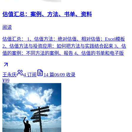
估值汇总：案例、方法、书单、资料
阅读
估值汇总： 1、估值方法：绝对估值、相对估值；Excel模板
2、估值方法与投资应用：如何把方法与实践结合起来 3、估
值的案例：不同方法的案例、报告 4、估值的书单和电子版
王永庆
4
订阅
14
篇
06/09
收录
¥99