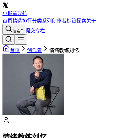
小报童导航
首页
精选
排行
分类
系列
创作者
标签
探索
关于
提交专栏
搜索
F
首页
创作者
情绪教练刘忆
情绪教练刘忆