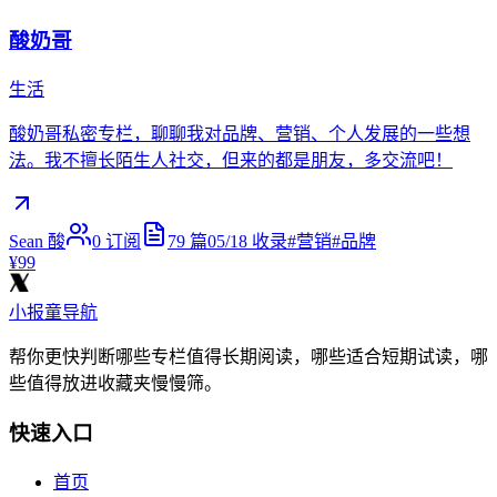
酸奶哥
生活
酸奶哥私密专栏，聊聊我对品牌、营销、个人发展的一些想
法。我不擅长陌生人社交，但来的都是朋友，多交流吧！
Sean 酸
0
订阅
79
篇
05/18
收录
#
营销
#
品牌
¥99
小报童导航
帮你更快判断哪些专栏值得长期阅读，哪些适合短期试读，哪
些值得放进收藏夹慢慢筛。
快速入口
首页