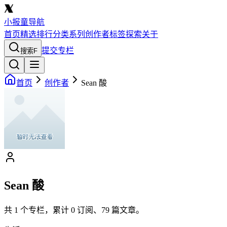
小报童导航
首页
精选
排行
分类
系列
创作者
标签
探索
关于
提交专栏
搜索
F
首页
创作者
Sean 酸
Sean 酸
共
1
个专栏，累计
0
订阅、
79
篇文章。