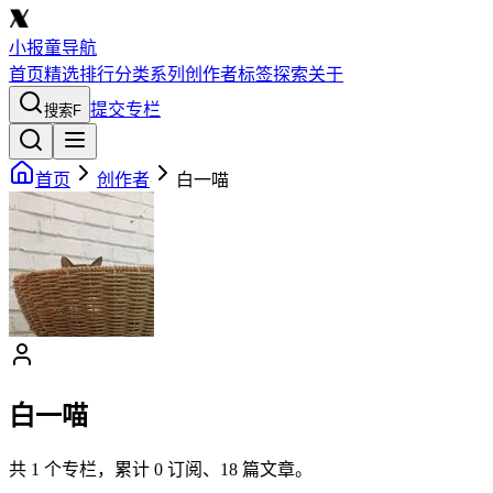
小报童导航
首页
精选
排行
分类
系列
创作者
标签
探索
关于
提交专栏
搜索
F
首页
创作者
白一喵
白一喵
共
1
个专栏，累计
0
订阅、
18
篇文章。