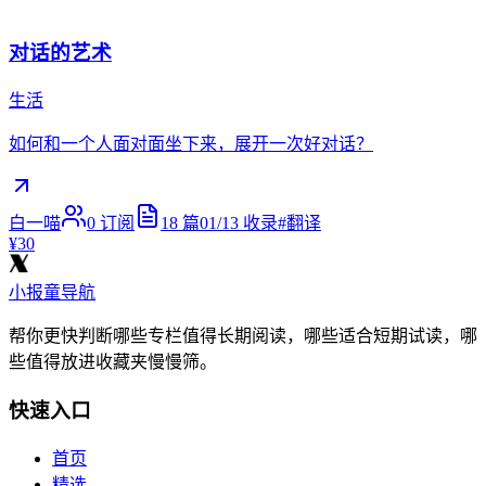
对话的艺术
生活
如何和一个人面对面坐下来，展开一次好对话？
白一喵
0
订阅
18
篇
01/13
收录
#
翻译
¥30
小报童导航
帮你更快判断哪些专栏值得长期阅读，哪些适合短期试读，哪
些值得放进收藏夹慢慢筛。
快速入口
首页
精选