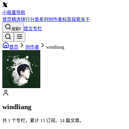
小报童导航
首页
精选
排行
分类
系列
创作者
标签
探索
关于
提交专栏
搜索
F
首页
创作者
windliang
windliang
共
1
个专栏，累计
13
订阅、
14
篇文章。