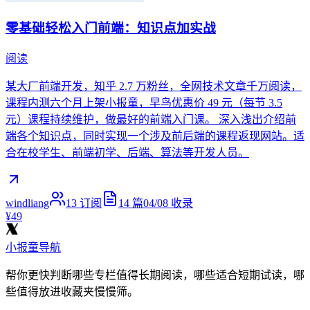
零基础轻松入门前端：知识点加实战
阅读
某大厂前端开发，知乎 2.7 万粉丝，全网技术文章千万阅读，
课程内测六个月上架小报童，早鸟优惠价 49 元（每节 3.5
元）课程持续维护，做最好的前端入门课。 深入浅出介绍前
端各个知识点，同时实现一个涉及前后端的课程返现网站。适
合在校学生、前端初学、后端、算法等开发人员。
windliang
13
订阅
14
篇
04/08
收录
¥49
小报童导航
帮你更快判断哪些专栏值得长期阅读，哪些适合短期试读，哪
些值得放进收藏夹慢慢筛。