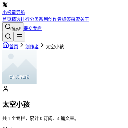
小报童导航
首页
精选
排行
分类
系列
创作者
标签
探索
关于
提交专栏
搜索
F
首页
创作者
太空小孩
太空小孩
共
1
个专栏，累计
0
订阅、
4
篇文章。