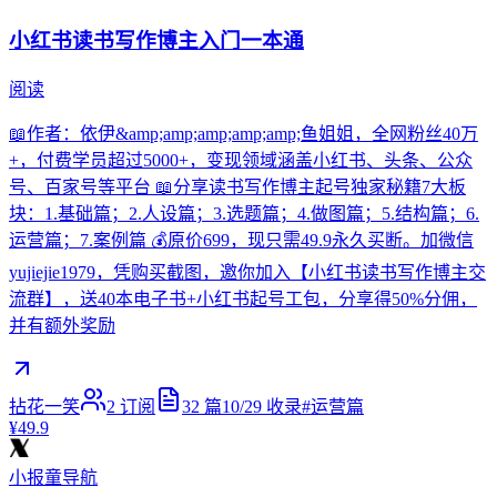
小红书读书写作博主入门一本通
阅读
📖作者：依伊&amp;amp;amp;amp;amp;鱼姐姐，全网粉丝40万
+，付费学员超过5000+，变现领域涵盖小红书、头条、公众
号、百家号等平台 📖分享读书写作博主起号独家秘籍7大板
块：1.基础篇；2.人设篇；3.选题篇；4.做图篇；5.结构篇；6.
运营篇；7.案例篇 💰原价699，现只需49.9永久买断。加微信
yujiejie1979，凭购买截图，邀你加入【小红书读书写作博主交
流群】，送40本电子书+小红书起号工包，分享得50%分佣，
并有额外奖励
拈花一笑
2
订阅
32
篇
10/29
收录
#
运营篇
¥49.9
小报童导航