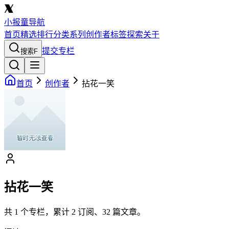
小报童导航
首页
精选
排行
分类
系列
创作者
标签
探索
关于
提交专栏
搜索
F
首页
创作者
拈花一笑
拈花一笑
共
1
个专栏，累计
2
订阅、
32
篇文章。