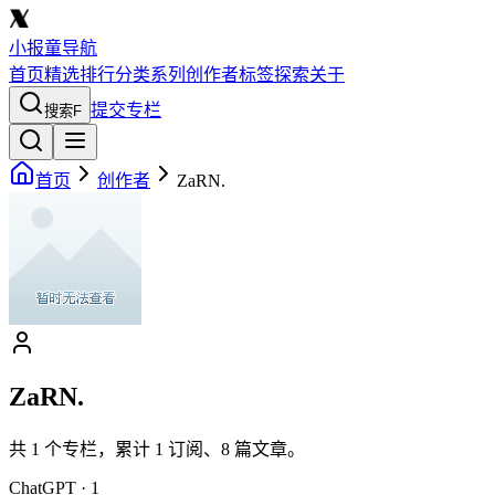
小报童导航
首页
精选
排行
分类
系列
创作者
标签
探索
关于
提交专栏
搜索
F
首页
创作者
ZaRN.
ZaRN.
共
1
个专栏，累计
1
订阅、
8
篇文章。
ChatGPT
·
1