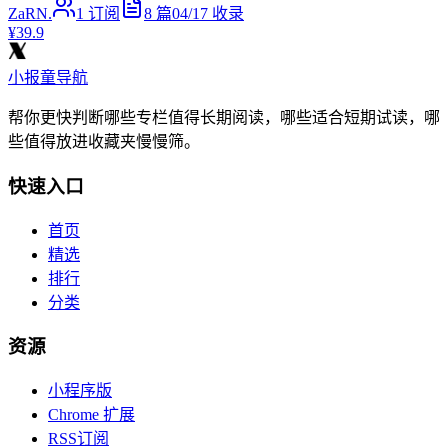
ZaRN.
1
订阅
8
篇
04/17
收录
¥39.9
小报童导航
帮你更快判断哪些专栏值得长期阅读，哪些适合短期试读，哪
些值得放进收藏夹慢慢筛。
快速入口
首页
精选
排行
分类
资源
小程序版
Chrome 扩展
RSS订阅