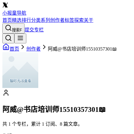
小报童导航
首页
精选
排行
分类
系列
创作者
标签
探索
关于
提交专栏
搜索
F
首页
创作者
阿威@书店培训师15510357301📖
阿威@书店培训师15510357301📖
共
1
个专栏，累计
1
订阅、
8
篇文章。