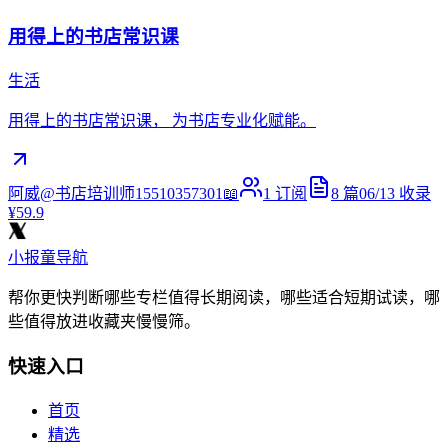
用得上的书店常识课
生活
用得上的书店常识课， 为书店专业化赋能。
阿威@书店培训师15510357301📖
1
订阅
8
篇
06/13
收录
¥59.9
小报童导航
帮你更快判断哪些专栏值得长期阅读，哪些适合短期试读，哪
些值得放进收藏夹慢慢筛。
快速入口
首页
精选