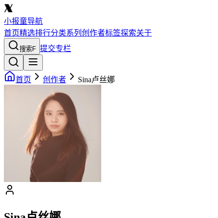
小报童导航
首页
精选
排行
分类
系列
创作者
标签
探索
关于
提交专栏
搜索
F
首页
创作者
Sina卢丝娜
Sina卢丝娜