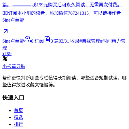
篇。 ———— 💰199元购买后可永久阅读，无需再次付费。
🙋‍♀️订阅本小册的读者，添加微信767241315，可以链接作者
Sina卢丝娜
Sina卢丝娜
8
订阅
3
篇
03/31
收录
#
自我管理
#
时间精力管
理
¥199
小报童导航
帮你更快判断哪些专栏值得长期阅读，哪些适合短期试读，哪
些值得放进收藏夹慢慢筛。
快速入口
首页
精选
排行