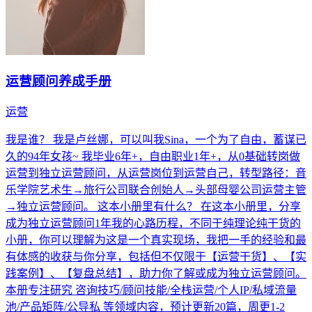
运营顾问养成手册
运营
我是谁？ 我是卢丝娜，可以叫我Sina，一个为了自由，蓄谋已
久的94年女孩~ 我毕业6年+，自由职业1年+，从0基础转岗做
运营到独立运营顾问，从运营岗位到运营自己，转型路径：音
乐学院艺术生→旅行公司联合创始人→头部母婴公司运营主管
→独立运营顾问。 这本小册里有什么？ 在这本小册里，分享
成为独立运营顾问1年我的心路历程，不同于纯理论纯干货的
小册，你可以理解为这是一个真实现场，我把一手的经验和最
有体感的收获与你分享，包括但不仅限于【运营干货】、【实
践案例】、【复盘总结】，助力你了解或成为独立运营顾问。
本册专注研究 咨询技巧/顾问技能/全栈运营/个人IP/私域流量
池/产品矩阵/公导私 等领域内容，预计更新20篇，周更1-2