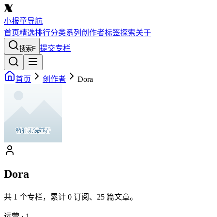
小报童导航
首页
精选
排行
分类
系列
创作者
标签
探索
关于
提交专栏
搜索
F
首页
创作者
Dora
Dora
共
1
个专栏，累计
0
订阅、
25
篇文章。
运营
·
1