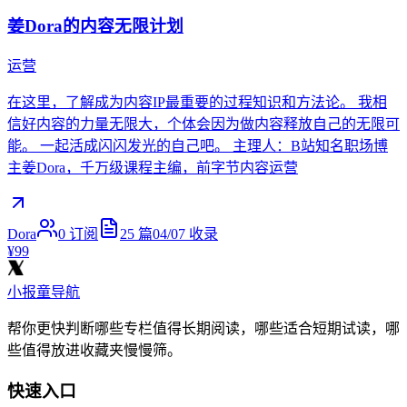
姜Dora的内容无限计划
运营
在这里，了解成为内容IP最重要的过程知识和方法论。 我相
信好内容的力量无限大，个体会因为做内容释放自己的无限可
能。 一起活成闪闪发光的自己吧。 主理人：B站知名职场博
主姜Dora，千万级课程主编，前字节内容运营
Dora
0
订阅
25
篇
04/07
收录
¥99
小报童导航
帮你更快判断哪些专栏值得长期阅读，哪些适合短期试读，哪
些值得放进收藏夹慢慢筛。
快速入口