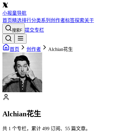
小报童导航
首页
精选
排行
分类
系列
创作者
标签
探索
关于
提交专栏
搜索
F
首页
创作者
Alchian花生
Alchian花生
共
1
个专栏，累计
499
订阅、
55
篇文章。