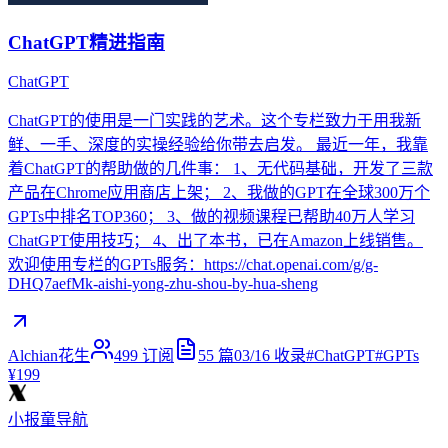
ChatGPT精进指南
ChatGPT
ChatGPT的使用是一门实践的艺术。这个专栏致力于用我新
鲜、一手、深度的实操经验给你带去启发。 最近一年，我靠
着ChatGPT的帮助做的几件事： 1、无代码基础，开发了三款
产品在Chrome应用商店上架； 2、我做的GPT在全球300万个
GPTs中排名TOP360； 3、做的视频课程已帮助40万人学习
ChatGPT使用技巧； 4、出了本书，已在Amazon上线销售。
欢迎使用专栏的GPTs服务：https://chat.openai.com/g/g-
DHQ7aefMk-aishi-yong-zhu-shou-by-hua-sheng
Alchian花生
499
订阅
55
篇
03/16
收录
#
ChatGPT
#
GPTs
¥199
小报童导航