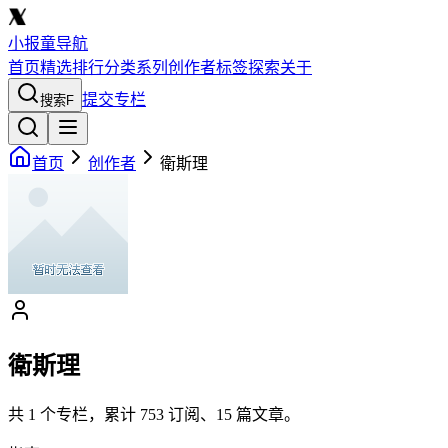
小报童导航
首页
精选
排行
分类
系列
创作者
标签
探索
关于
提交专栏
搜索
F
首页
创作者
衛斯理
衛斯理
共
1
个专栏，累计
753
订阅、
15
篇文章。