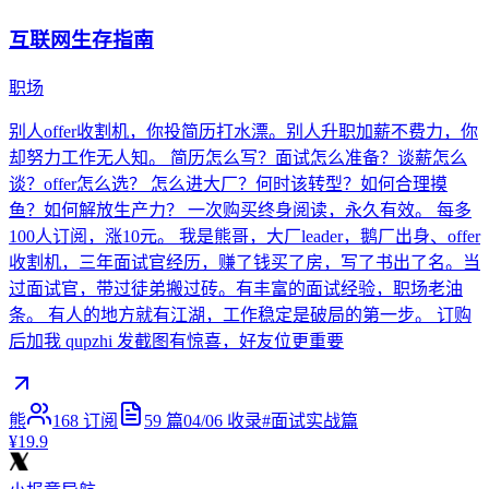
互联网生存指南
职场
别人offer收割机，你投简历打水漂。别人升职加薪不费力，你
却努力工作无人知。 简历怎么写？面试怎么准备？谈薪怎么
谈？offer怎么选？ 怎么进大厂？何时该转型？如何合理摸
鱼？如何解放生产力？ 一次购买终身阅读，永久有效。 每多
100人订阅，涨10元。 我是熊哥，大厂leader，鹅厂出身、offer
收割机，三年面试官经历，赚了钱买了房，写了书出了名。当
过面试官，带过徒弟搬过砖。有丰富的面试经验，职场老油
条。 有人的地方就有江湖，工作稳定是破局的第一步。 订购
后加我 qupzhi 发截图有惊喜，好友位更重要
熊
168
订阅
59
篇
04/06
收录
#
面试实战篇
¥19.9