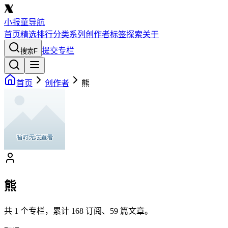
小报童导航
首页
精选
排行
分类
系列
创作者
标签
探索
关于
提交专栏
搜索
F
首页
创作者
熊
熊
共
1
个专栏，累计
168
订阅、
59
篇文章。