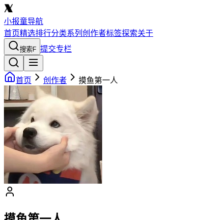
小报童导航
首页
精选
排行
分类
系列
创作者
标签
探索
关于
提交专栏
搜索
F
首页
创作者
摸鱼第一人
摸鱼第一人