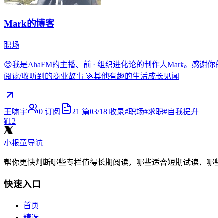
Mark的博客
职场
😊我是AhaFM的主播、前 · 组织进化论的制作人Mark。感谢你
阅读/收听到的商业故事 🚀其他有趣的生活成长见闻
王啸宇
0
订阅
21
篇
03/18
收录
#
职场
#
求职
#
自我提升
¥12
小报童导航
帮你更快判断哪些专栏值得长期阅读，哪些适合短期试读，哪
快速入口
首页
精选