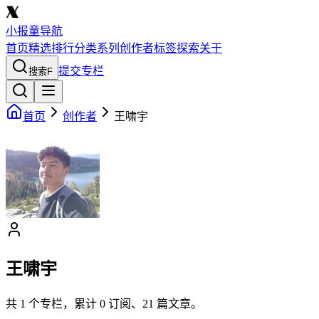
小报童导航
首页
精选
排行
分类
系列
创作者
标签
探索
关于
提交专栏
搜索
F
首页
创作者
王啸宇
王啸宇
共
1
个专栏，累计
0
订阅、
21
篇文章。