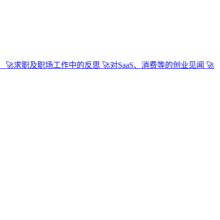
： 🚀求职及职场工作中的反思 🚀对SaaS、消费等的创业见闻 🚀