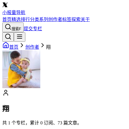
小报童导航
首页
精选
排行
分类
系列
创作者
标签
探索
关于
提交专栏
搜索
F
首页
创作者
翔
翔
共
1
个专栏，累计
0
订阅、
73
篇文章。