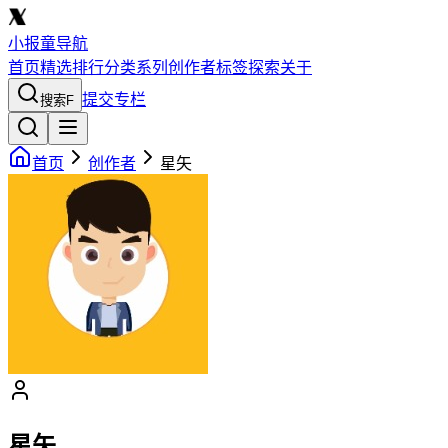
小报童导航
首页
精选
排行
分类
系列
创作者
标签
探索
关于
提交专栏
搜索
F
首页
创作者
星矢
星矢