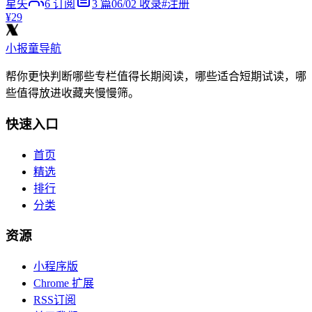
星矢
6
订阅
3
篇
06/02
收录
#
注册
¥29
小报童导航
帮你更快判断哪些专栏值得长期阅读，哪些适合短期试读，哪
些值得放进收藏夹慢慢筛。
快速入口
首页
精选
排行
分类
资源
小程序版
Chrome 扩展
RSS订阅