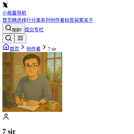
小报童导航
首页
精选
排行
分类
系列
创作者
标签
探索
关于
提交专栏
搜索
F
首页
创作者
7 sir
7 sir