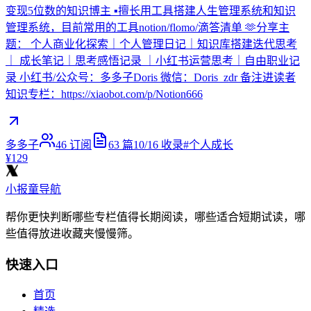
变现5位数的知识博主 ▪︎擅长用工具搭建人生管理系统和知识
管理系统，目前常用的工具notion/flomo/滴答清单 🫶分享主
题： 个人商业化探索｜个人管理日记｜知识库搭建迭代思考
｜ 成长笔记｜思考感悟记录 ｜小红书运营思考｜自由职业记
录 小红书/公众号：多多子Doris 微信：Doris_zdr 备注进读者
知识专栏：https://xiaobot.com/p/Notion666
多多子
46
订阅
63
篇
10/16
收录
#
个人成长
¥129
小报童导航
帮你更快判断哪些专栏值得长期阅读，哪些适合短期试读，哪
些值得放进收藏夹慢慢筛。
快速入口
首页