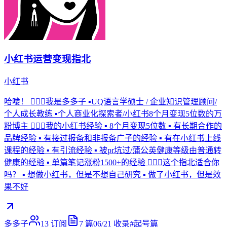
小红书运营变现指北
小红书
哈喽！ 🧚🏻‍♀️我是多多子 ▪︎UQ语言学硕士 / 企业知识管理顾问/
个人成长教练 ▪︎个人商业化探索者/小红书8个月变现5位数的万
粉博主 🤹🏻‍♀️我的小红书经验 ▪︎ 8个月变现5位数 ▪︎ 有长期合作的
品牌经验 ▪︎ 有接过报备和非报备广子的经验 ▪︎ 有在小红书上线
课程的经验 ▪︎ 有引流经验 ▪︎ 被pr坑过/蒲公英健康等级由普通转
健康的经验 ▪︎ 单篇笔记涨粉1500+的经验 🤹🏻‍♀️这个指北适合你
吗？ ▪︎ 想做小红书，但是不想自己研究 ▪︎ 做了小红书，但是效
果不好
多多子
13
订阅
7
篇
06/21
收录
#
起号篇