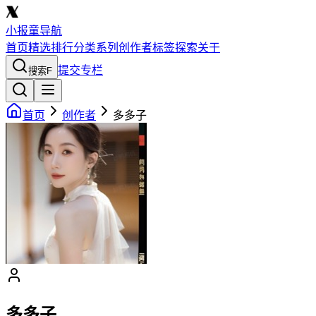
小报童导航
首页
精选
排行
分类
系列
创作者
标签
探索
关于
提交专栏
搜索
F
首页
创作者
多多子
多多子