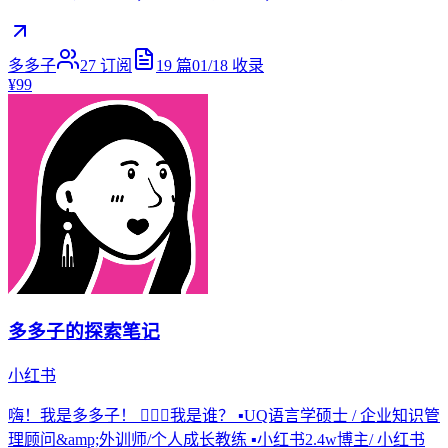
多多子
27
订阅
19
篇
01/18
收录
¥99
多多子的探索笔记
小红书
嗨！我是多多子！ 🤹🏻‍♀️我是谁？ ▪︎UQ语言学硕士 / 企业知识管
理顾问&amp;外训师/个人成长教练 ▪︎小红书2.4w博主/ 小红书