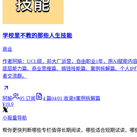
学校里不教的那些人生技能
商业
作者阿瑜：UCL硕，前大厂运营，自由职业1年，用AI赋能内容
底层能力篇、商业思维篇、搞钱技能篇、案例拆解篇、个人IP打造
者交流群。
阿瑜
95
订阅
4
篇
04/01
收录
#
案例拆解篇
¥19.9
小报童导航
帮你更快判断哪些专栏值得长期阅读，哪些适合短期试读，哪