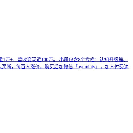
1万+，营收变现近100万。 小册包含8个专栏：认知升级篇、
买断，每百人涨价。购买后加微信「ayuminty」，加入付费读