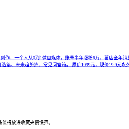
创作，一个人从0到1做自媒体，账号半年涨粉6万，薯店全年销量
篇、未来趋势篇、常见问答篇。 原价1999元，现价19.9元永久
些值得放进收藏夹慢慢筛。