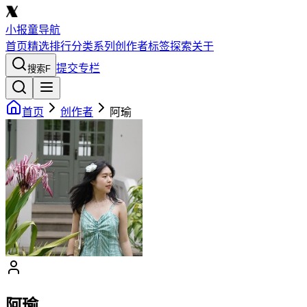
小报童导航
首页
精选
排行
分类
系列
创作者
标签
探索
关于
提交专栏
搜索
F
首页
创作者
阿瑜
阿瑜