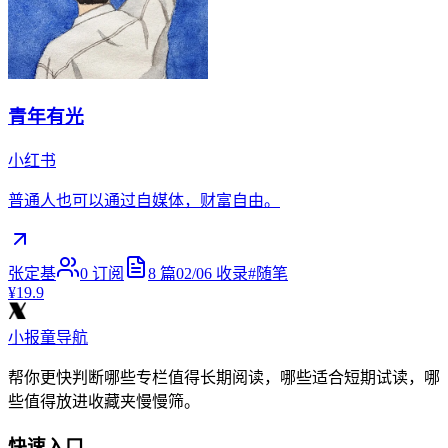
青年有光
小红书
普通人也可以通过自媒体，财富自由。
张定基
0
订阅
8
篇
02/06
收录
#
随笔
¥19.9
小报童导航
帮你更快判断哪些专栏值得长期阅读，哪些适合短期试读，哪
些值得放进收藏夹慢慢筛。
快速入口