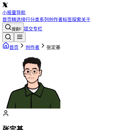
小报童导航
首页
精选
排行
分类
系列
创作者
标签
探索
关于
提交专栏
搜索
F
首页
创作者
张定基
张定基