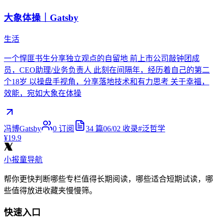
大象体操｜Gatsby
生活
一个悍匪书生分享独立观点的自留地 前上市公司敲钟团成
员，CEO助理/业务负责人 此刻在间隔年，经历着自己的第二
个18岁 以操盘手视角，分享落地技术和有力思考 关于幸福，
效能，宛如大象在体操
冯博Gatsby
0
订阅
34
篇
06/02
收录
#
泛哲学
¥19.9
小报童导航
帮你更快判断哪些专栏值得长期阅读，哪些适合短期试读，哪
些值得放进收藏夹慢慢筛。
快速入口