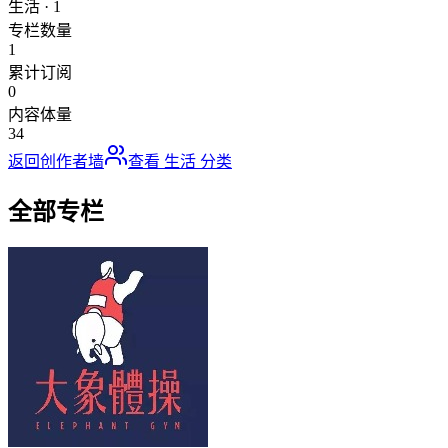
生活
·
1
专栏数量
1
累计订阅
0
内容体量
34
返回创作者墙
查看
生活
分类
全部专栏