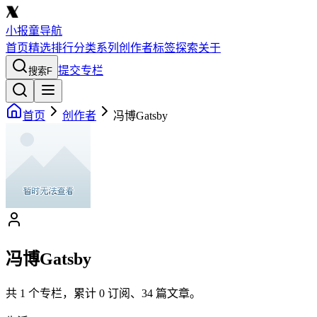
小报童导航
首页
精选
排行
分类
系列
创作者
标签
探索
关于
提交专栏
搜索
F
首页
创作者
冯博Gatsby
冯博Gatsby
共
1
个专栏，累计
0
订阅、
34
篇文章。